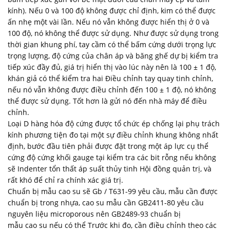
kính). Nếu 0 và 100 độ không được chỉ định, kim có thể được
ấn nhẹ một vài lần. Nếu nó vẫn không được hiển thị ở 0 và
100 độ, nó không thể được sử dụng. Như được sử dụng trong
thời gian khung phí, tay cầm có thể bấm cứng dưới trọng lực
trọng lượng, độ cứng của chân áp và băng ghế dự bị kiểm tra
tiếp xúc đầy đủ, giá trị hiển thị vào lúc này nên là 100 ± 1 độ,
khán giả có thể kiểm tra hai Điều chỉnh tay quay tinh chỉnh,
nếu nó vẫn không được điều chỉnh đến 100 ± 1 độ, nó không
thể được sử dụng. Tốt hơn là gửi nó đến nhà máy để điều
chỉnh.
Loại D hàng hóa độ cứng được tổ chức ép chống lại phụ trách
kính phương tiện đo tại một sự điều chỉnh khung không nhất
định, bước đầu tiên phải được đặt trong một áp lực cụ thể
cứng độ cứng khối gauge tại kiểm tra các bit rỗng nếu không
sẽ Indenter tổn thất áp suất thủy tinh Hội đồng quản trị, và
rất khó để chỉ ra chính xác giá trị.
Chuẩn bị mẫu cao su sẽ Gb / T631-99 yêu cầu, mẫu cần được
chuẩn bị trong nhựa, cao su mẫu cần GB2411-80 yêu cầu
nguyên liệu microporous nên GB2489-93 chuẩn bị
mẫu cao su nếu có thể Trước khi đo, cần điều chỉnh theo các