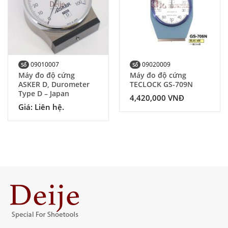
09010007
09020009
Số
Số
Máy đo độ cứng
Máy đo độ cứng
ASKER D, Durometer
TECLOCK GS-709N
Type D – Japan
4,420,000
VNĐ
Giá: Liên hệ.