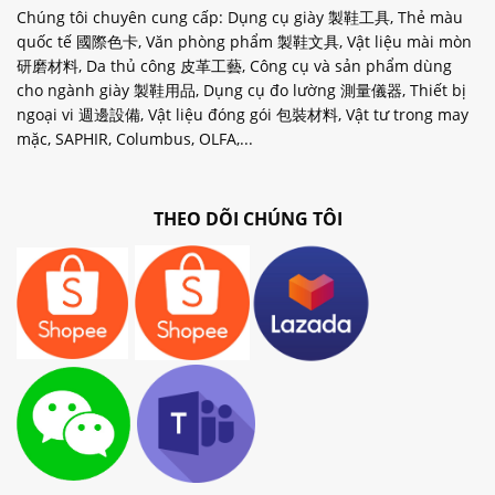
Chúng tôi chuyên cung cấp: Dụng cụ giày 製鞋工具, Thẻ màu
quốc tế 國際色卡, Văn phòng phẩm 製鞋文具, Vật liệu mài mòn
研磨材料, Da thủ công 皮革工藝, Công cụ và sản phẩm dùng
cho ngành giày 製鞋用品, Dụng cụ đo lường 測量儀器, Thiết bị
ngoại vi 週邊設備, Vật liệu đóng gói 包裝材料, Vật tư trong may
mặc, SAPHIR, Columbus, OLFA,...
THEO DÕI CHÚNG TÔI