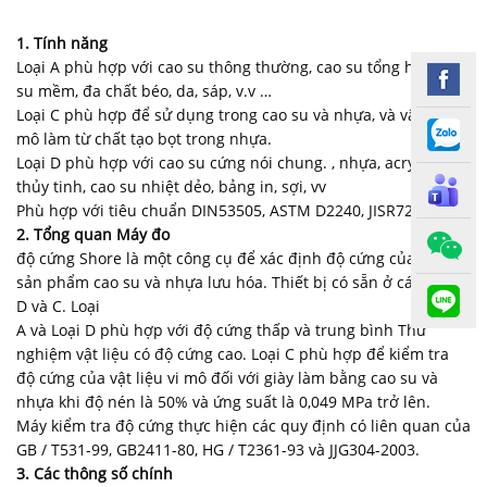
1. Tính năng
Loại A phù hợp với cao su thông thường, cao su tổng hợp, cao
su mềm, đa chất béo, da, sáp, v.v …
Loại C phù hợp để sử dụng trong cao su và nhựa, và vật liệu vi
mô làm từ chất tạo bọt trong nhựa.
Loại D phù hợp với cao su cứng nói chung. , nhựa, acrylic,
thủy tinh, cao su nhiệt dẻo, bảng in, sợi, vv
Phù hợp với tiêu chuẩn DIN53505, ASTM D2240, JISR7215
2.
Tổng quan Máy đo
độ cứng Shore là một công cụ để xác định độ cứng của các
sản phẩm cao su và nhựa lưu hóa. Thiết bị có sẵn ở các loại A,
D và C. Loại
A và Loại D phù hợp với độ cứng thấp và trung bình Thử
nghiệm vật liệu có độ cứng cao. Loại C phù hợp để kiểm tra
độ cứng của vật liệu vi mô đối với giày làm bằng cao su và
nhựa khi độ nén là 50% và ứng suất là 0,049 MPa trở lên.
Máy kiểm tra độ cứng thực hiện các quy định có liên quan của
GB / T531-99, GB2411-80, HG / T2361-93 và JJG304-2003.
3.
Các thông số chính