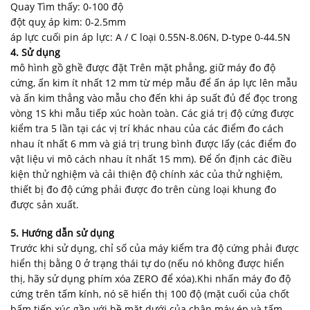
Quay Tìm thấy: 0-100 độ
đột quỵ áp kim: 0-2.5mm
áp lực cuối pin áp lực: A / C loại 0.55N-8.06N, D-type 0-44.5N
4.
Sử dụng
mô hình gồ ghề được đặt Trên mặt phẳng, giữ máy đo độ
cứng, ấn kim ít nhất 12 mm từ mép mẫu để ấn áp lực lên mẫu
và ấn kim thẳng vào mẫu cho đến khi áp suất đủ để đọc trong
vòng 1S khi mẫu tiếp xúc hoàn toàn. Các giá trị độ cứng được
kiểm tra 5 lần tại các vị trí khác nhau của các điểm đo cách
nhau ít nhất 6 mm và giá trị trung bình được lấy (các điểm đo
vật liệu vi mô cách nhau ít nhất 15 mm). Để ổn định các điều
kiện thử nghiệm và cải thiện độ chính xác của thử nghiệm,
thiết bị đo độ cứng phải được đo trên cùng loại khung đo
được sản xuất.
5.
Hướng dẫn sử dụng
Trước khi sử dụng, chỉ số của máy kiểm tra độ cứng phải được
hiển thị bằng 0 ở trạng thái tự do (nếu nó không được hiển
thị, hãy sử dụng phím xóa ZERO để xóa).Khi nhấn máy đo độ
cứng trên tấm kính, nó sẽ hiển thị 100 độ (mặt cuối của chốt
bấm tiếp xúc gần với bề mặt dưới của chân máy ép và tấm