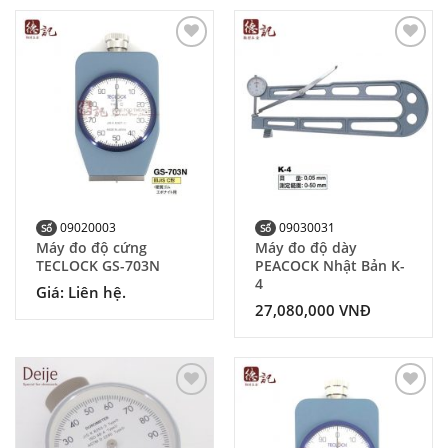
Add to
Add to
Wishlist
Wishlist
09020003
09030031
Số
Số
Máy đo độ cứng
Máy đo độ dày
TECLOCK GS-703N
PEACOCK Nhật Bản K-
4
Giá: Liên hệ.
27,080,000
VNĐ
Add to
Add to
Wishlist
Wishlist