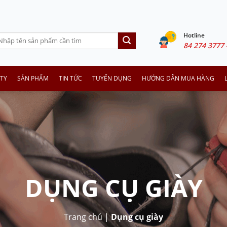
Hotline
arch
84 274 3777 
:
TY
SẢN PHẨM
TIN TỨC
TUYỂN DỤNG
HƯỚNG DẪN MUA HÀNG
DỤNG CỤ GIÀY
Trang chủ
|
Dụng cụ giày