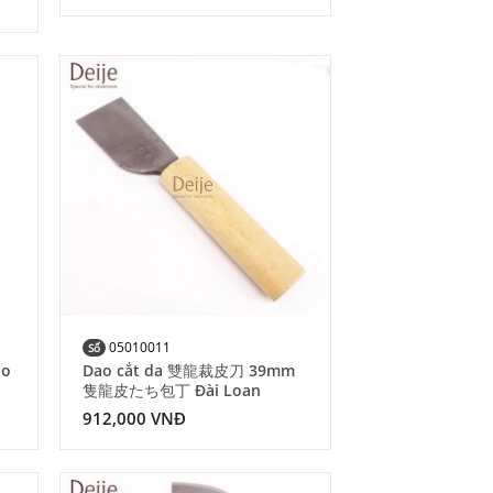
 to
Add to
list
Wishlist
05010011
Số
ao
Dao cắt da 雙龍裁皮刀 39mm
隻龍皮たち包丁 Đài Loan
912,000
VNĐ