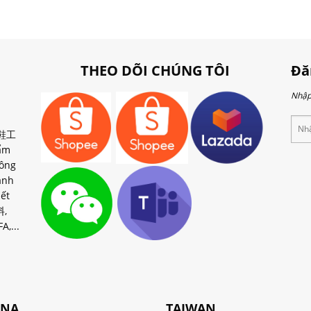
THEO DÕI CHÚNG TÔI
Đă
Nhập 
 製鞋工
ẩm
ông
ành
ết
料,
A,...
INA
TAIWAN