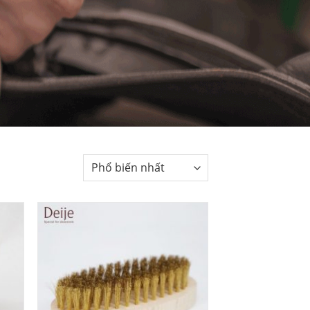
 to
Add to
list
Wishlist