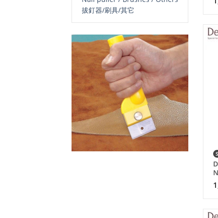
1
拔釘器/刷具/其它
D
N
1