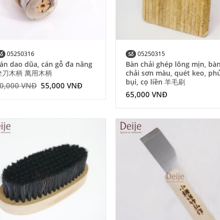
05250316
05250315
Số
Số
án dao dũa, cán gỗ đa năng
Bàn chải ghép lông mịn, bà
銼刀木柄 萬用木柄
chải sơn màu, quét keo, ph
bụi, cọ liền 羊毛刷
0,000
VNĐ
55,000
VNĐ
65,000
VNĐ
Add to
Add
Wishlist
Wish