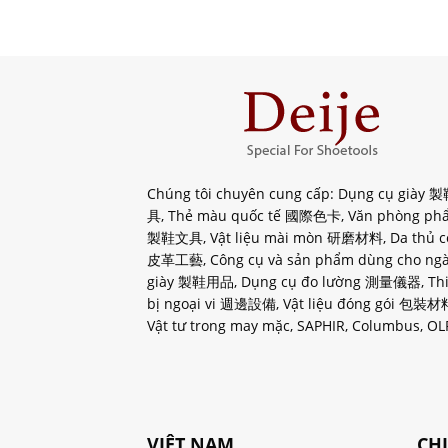
Chúng tôi chuyên cung cấp: Dụng cụ giày
具, Thẻ màu quốc tế 國際色卡, Văn phòng ph
製鞋文具, Vật liệu mài mòn 研磨材料, Da thủ c
皮革工藝, Công cụ và sản phẩm dùng cho ng
giày 製鞋用品, Dụng cụ đo lường 測量儀器, Thi
bị ngoại vi 週邊設備, Vật liệu đóng gói 包裝材
Vật tư trong may mặc, SAPHIR, Columbus, OLF
VIỆT NAM
CH