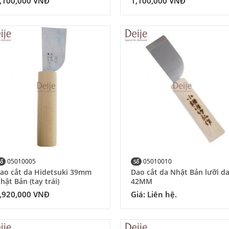
,100,000
VNĐ
1,100,000
VNĐ
Add to
Add
Wishlist
Wish
05010005
05010010
Số
Số
ao cắt da Hidetsuki 39mm
Dao cắt da Nhật Bản lưỡi d
hật Bản (tay trái)
42MM
,920,000
VNĐ
Giá: Liên hệ.