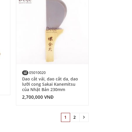
 to
Add to
list
Wishlist
05010020
Số
Dao cắt vải, dao cắt da, dao
lưỡi cong Sakai Kanemitsu
của Nhật Bản 230mm
2,700,000
VNĐ
1
2