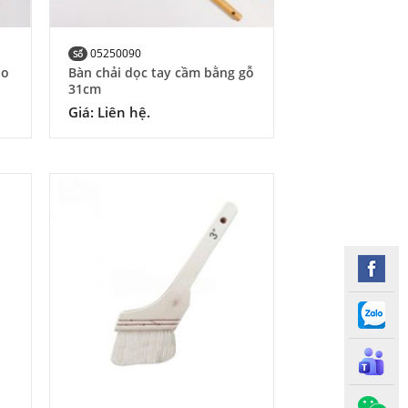
05250090
Số
ao
Bàn chải dọc tay cầm bằng gỗ
31cm
Giá: Liên hệ.
 to
Add to
list
Wishlist