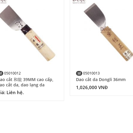
Add to
Add
Wishlist
Wish
05010012
05010013
Số
Số
ao cắt 和龍 39MM cao cấp,
Dao cắt da Dongli 36mm
ao cắt da, dao lạng da
1,026,000
VNĐ
iá: Liên hệ.