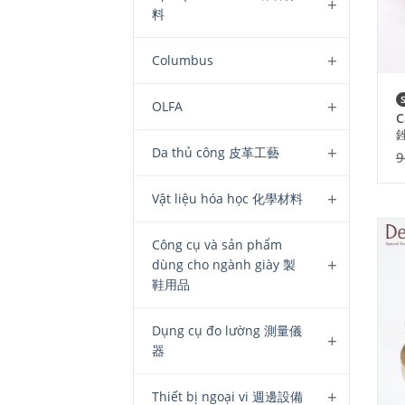
料
Columbus
OLFA
C
Da thủ công 皮革工藝
9
Vật liệu hóa học 化學材料
Công cụ và sản phẩm
dùng cho ngành giày 製
鞋用品
Dụng cụ đo lường 測量儀
器
Thiết bị ngoại vi 週邊設備