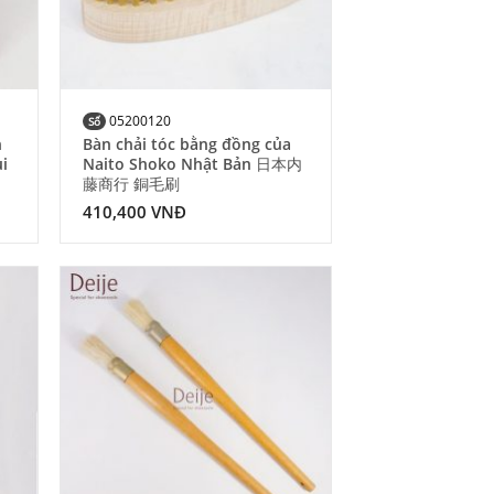
05200120
Số
n
Bàn chải tóc bằng đồng của
ủi
Naito Shoko Nhật Bản 日本内
藤商行 銅毛刷
410,400
VNĐ
 to
Add to
list
Wishlist