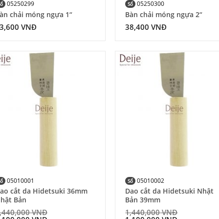
05250299
05250300
Số
Số
àn chải móng ngựa 1“
Bàn chải móng ngựa 2“
3,600
VNĐ
38,400
VNĐ
Add to
Add
Wishlist
Wish
05010001
05010002
Số
Số
ao cắt da Hidetsuki 36mm
Dao cắt da Hidetsuki Nhật
hật Bản
Bản 39mm
,440,000
VNĐ
1,440,000
VNĐ