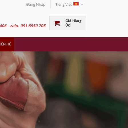
Đăng Nhập
Tiếng Việt
Giỏ Hàng
0
₫
406 - zalo: 091 8550 705
LIÊN HỆ