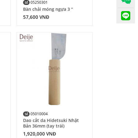
05250301
Số
Bàn chải móng ngựa 3 “
57,600
VNĐ
 to
Add to
list
Wishlist
05010004
Số
Dao cắt da Hidetsuki Nhật
Bản 36mm (tay trái)
1,920,000
VNĐ