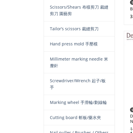
Scissors/Shears 布樣剪刀 裁縫
B
剪刀 園藝剪
3
Tailor’s scissors 裁縫剪刀
Hand press mold 手壓模
Millimeter marking needle 米
釐針
Screwdriver/Wrench 起子/板
手
Marking wheel 手滑輪/劃線輪
D
Cutting board 斬板/藥水夾
N
1
Nail puller / Brushes / Others