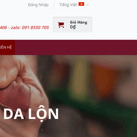
Đăng Nhập
Tiếng Việt
Giỏ Hàng
0
₫
406 - zalo: 091 8550 705
LIÊN HỆ
 DA LỘN