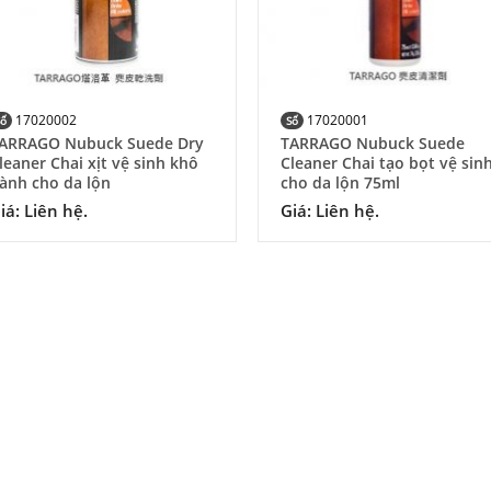
17020002
17020001
Số
Số
ARRAGO Nubuck Suede Dry
TARRAGO Nubuck Suede
leaner Chai xịt vệ sinh khô
Cleaner Chai tạo bọt vệ sin
ành cho da lộn
cho da lộn 75ml
iá: Liên hệ.
Giá: Liên hệ.