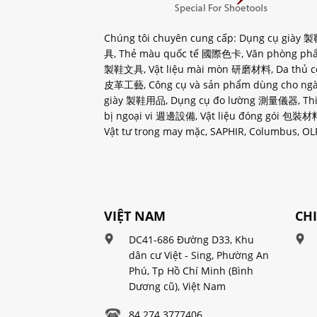
Chúng tôi chuyên cung cấp: Dụng cụ giày
具, Thẻ màu quốc tế 國際色卡, Văn phòng ph
製鞋文具, Vật liệu mài mòn 研磨材料, Da thủ c
皮革工藝, Công cụ và sản phẩm dùng cho ng
giày 製鞋用品, Dụng cụ đo lường 測量儀器, Thi
bị ngoại vi 週邊設備, Vật liệu đóng gói 包裝材
Vật tư trong may mặc, SAPHIR, Columbus, OLF
VIỆT NAM
CH
DC41-686 Đường D33, Khu
dân cư Việt - Sing, Phường An
Phú, Tp Hồ Chí Minh (Bình
Dương cũ), Việt Nam
84 274 3777406