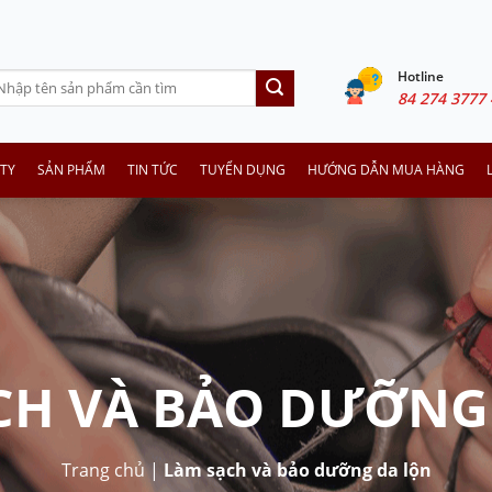
Hotline
arch
84 274 3777 
:
TY
SẢN PHẨM
TIN TỨC
TUYỂN DỤNG
HƯỚNG DẪN MUA HÀNG
CH VÀ BẢO DƯỠNG
Trang chủ
|
Làm sạch và bảo dưỡng da lộn