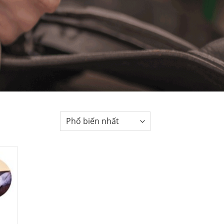
 to
list