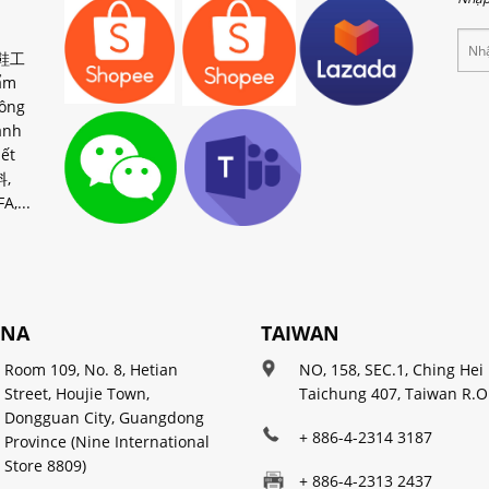
 製鞋工
ẩm
ông
ành
ết
料,
A,...
INA
TAIWAN
Room 109, No. 8, Hetian
NO, 158, SEC.1, Ching Hei 
Street, Houjie Town,
Taichung 407, Taiwan R.O
Dongguan City, Guangdong
+ 886-4-2314 3187
Province (Nine International
Store 8809)
+ 886-4-2313 2437