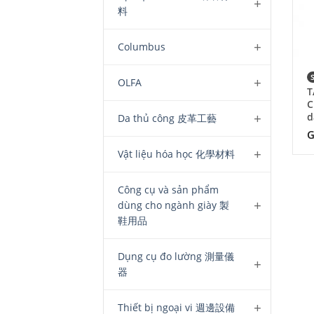
料
Columbus
OLFA
T
C
d
Da thủ công 皮革工藝
G
Vật liệu hóa học 化學材料
Công cụ và sản phẩm
dùng cho ngành giày 製
鞋用品
Dụng cụ đo lường 測量儀
器
Thiết bị ngoại vi 週邊設備