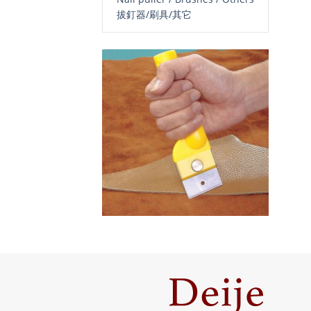
拔釘器/刷具/其它