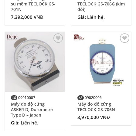
su mềm TECLOCK GS-
TECLOCK GS-706G (kim
701N
đôi)
7,392,000
VNĐ
Giá: Liên hệ.
Add to
Add to
Wishlist
Wishlist
09010007
09020006
Số
Số
Máy đo độ cứng
Máy đo độ cứng
ASKER D, Durometer
TECLOCK GS-706N
Type D – Japan
3,970,000
VNĐ
Giá: Liên hệ.