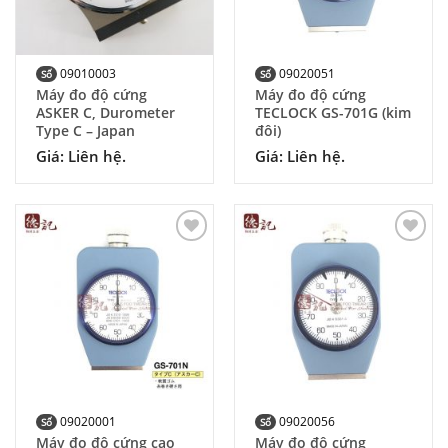
09010003
09020051
Số
Số
Máy đo độ cứng
Máy đo độ cứng
ASKER C, Durometer
TECLOCK GS-701G (kim
Type C – Japan
đôi)
Giá: Liên hệ.
Giá: Liên hệ.
Add to
Add to
Wishlist
Wishlist
09020001
09020056
Số
Số
Máy đo độ cứng cao
Máy đo độ cứng