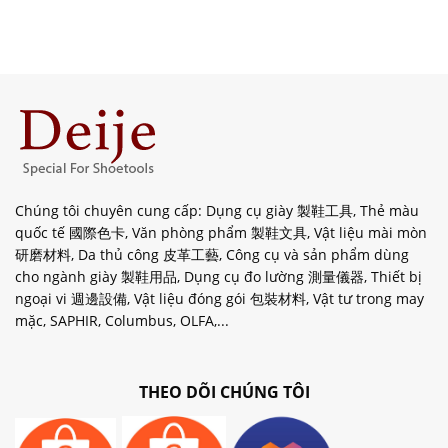
Chúng tôi chuyên cung cấp: Dụng cụ giày 製鞋工具, Thẻ màu
quốc tế 國際色卡, Văn phòng phẩm 製鞋文具, Vật liệu mài mòn
研磨材料, Da thủ công 皮革工藝, Công cụ và sản phẩm dùng
cho ngành giày 製鞋用品, Dụng cụ đo lường 測量儀器, Thiết bị
ngoại vi 週邊設備, Vật liệu đóng gói 包裝材料, Vật tư trong may
mặc, SAPHIR, Columbus, OLFA,...
THEO DÕI CHÚNG TÔI