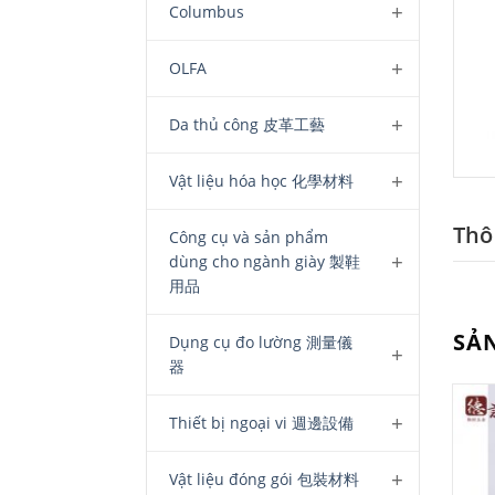
Columbus
OLFA
Da thủ công 皮革工藝
Vật liệu hóa học 化學材料
Thôn
Công cụ và sản phẩm
dùng cho ngành giày 製鞋
用品
SẢ
Dụng cụ đo lường 測量儀
器
Thiết bị ngoại vi 週邊設備
Vật liệu đóng gói 包裝材料