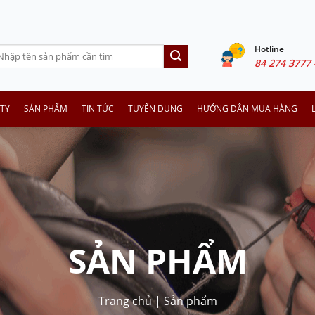
Hotline
arch
84 274 3777 
:
TY
SẢN PHẨM
TIN TỨC
TUYỂN DỤNG
HƯỚNG DẪN MUA HÀNG
SẢN PHẨM
Trang chủ
|
Sản phẩm