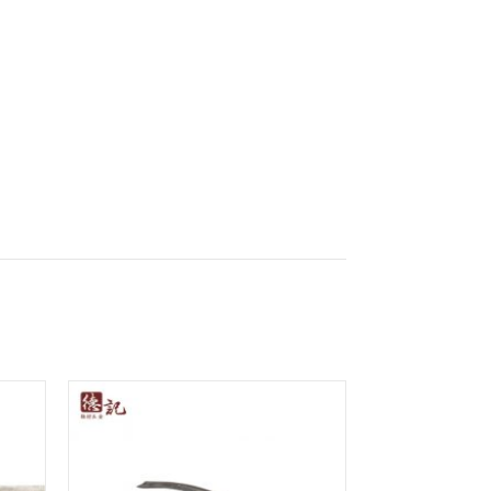
d to
Add to
hlist
Wishlist