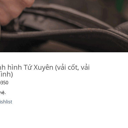
nh hình Tứ Xuyên (vải cốt, vải
ình)
0350
hệ.
shlist