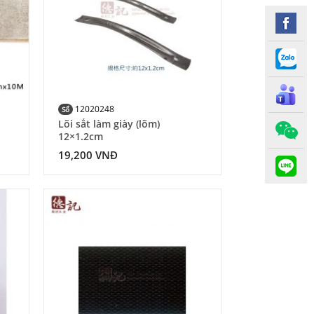
12020248
Số
Lõi sắt làm giày (lõm)
12×1.2cm
19,200
VNĐ
d to
Add to
hlist
Wishlist