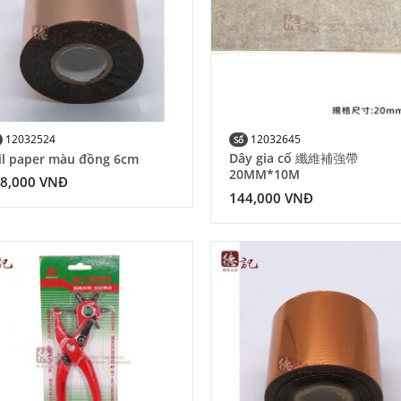
12032524
12032645
Số
Dây gia cố 纖維補強帶
il paper màu đồng 6cm
20MM*10M
8,000
VNĐ
144,000
VNĐ
Add to
Ad
Wishlist
Wis