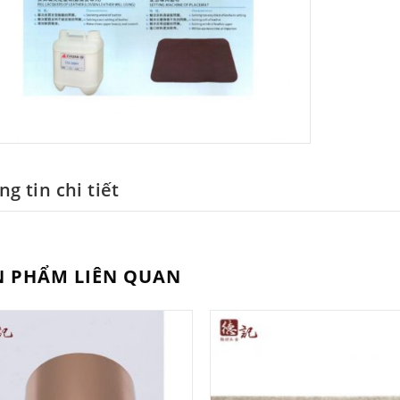
g tin chi tiết
N PHẨM LIÊN QUAN
Add to
Ad
Wishlist
Wis