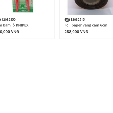
12032850
12032515
Số
m bấm lỗ KNIPEX
Foil paper vàng cam 6cm
0,000
VNĐ
288,000
VNĐ