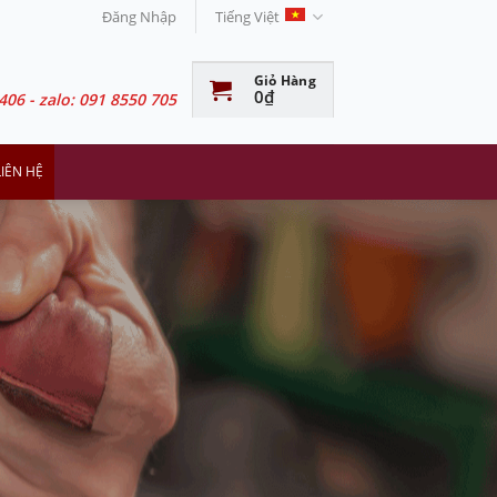
Đăng Nhập
Tiếng Việt
Giỏ Hàng
0
₫
406 - zalo: 091 8550 705
LIÊN HỆ