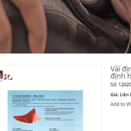
Vải đị
định h
Số: 1202
Add to
Wishlist
Giá: Liên 
Add to Wi