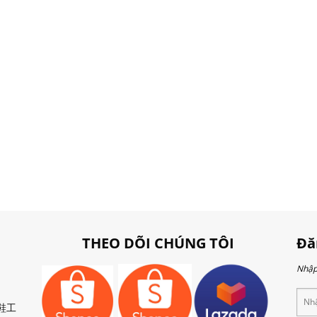
THEO DÕI CHÚNG TÔI
Đă
Nhập 
 製鞋工