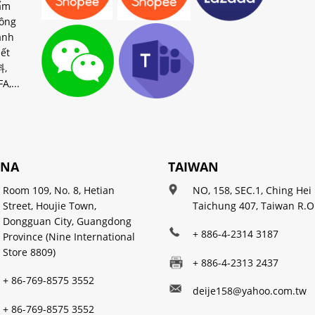
ẩm
ông
ành
ết
料,
A,...
INA
TAIWAN
Room 109, No. 8, Hetian
NO, 158, SEC.1, Ching Hei 
Street, Houjie Town,
Taichung 407, Taiwan R.O
Dongguan City, Guangdong
+ 886-4-2314 3187
Province (Nine International
Store 8809)
+ 886-4-2313 2437
+ 86-769-8575 3552
deije158@yahoo.com.tw
+ 86-769-8575 3552