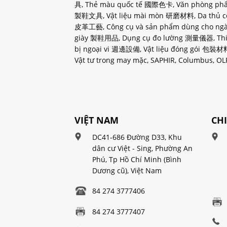
具, Thẻ màu quốc tế 國際色卡, Văn phòng ph
製鞋文具, Vật liệu mài mòn 研磨材料, Da thủ c
皮革工藝, Công cụ và sản phẩm dùng cho ng
giày 製鞋用品, Dụng cụ đo lường 測量儀器, Thi
bị ngoại vi 週邊設備, Vật liệu đóng gói 包裝材
Vật tư trong may mặc, SAPHIR, Columbus, OLF
VIỆT NAM
CH
DC41-686 Đường D33, Khu
dân cư Việt - Sing, Phường An
Phú, Tp Hồ Chí Minh (Bình
Dương cũ), Việt Nam
84 274 3777406
84 274 3777407