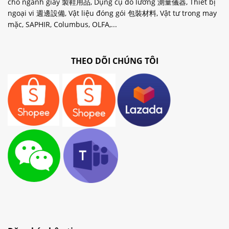
cho ngành giày 製鞋用品, Dụng cụ đo lường 測量儀器, Thiết bị
ngoại vi 週邊設備, Vật liệu đóng gói 包裝材料, Vật tư trong may
mặc, SAPHIR, Columbus, OLFA,...
THEO DÕI CHÚNG TÔI