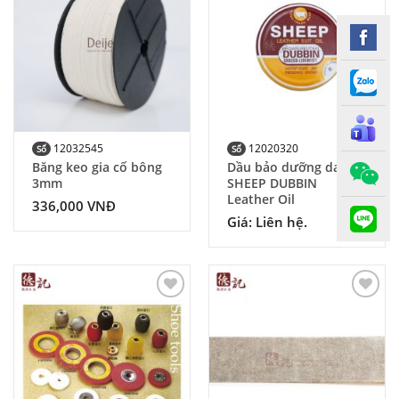
Add to
Add to
Wishlist
Wishlist
12032545
12020320
Số
Số
Băng keo gia cố bông
Dầu bảo dưỡng da
3mm
SHEEP DUBBIN
Leather Oil
336,000
VNĐ
Giá: Liên hệ.
Add to
Add to
Wishlist
Wishlist