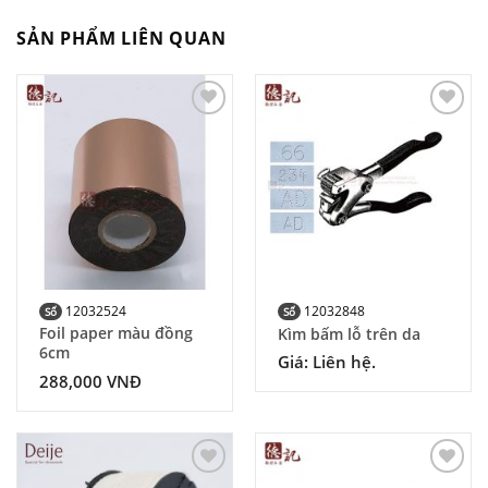
SẢN PHẨM LIÊN QUAN
Add to
Add to
Wishlist
Wishlist
12032524
12032848
Số
Số
Foil paper màu đồng
Kìm bấm lỗ trên da
6cm
Giá: Liên hệ.
288,000
VNĐ