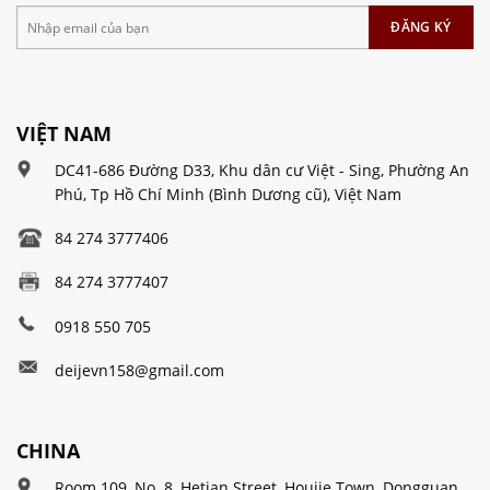
VIỆT NAM
DC41-686 Đường D33, Khu dân cư Việt - Sing, Phường An
Phú, Tp Hồ Chí Minh (Bình Dương cũ), Việt Nam
84 274 3777406
84 274 3777407
0918 550 705
deijevn158@gmail.com
CHINA
Room 109, No. 8, Hetian Street, Houjie Town, Dongguan