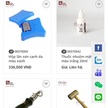
Add to
Add to
Wishlist
Wishlist
06070060
06070042
Số
Số
Hộp lăn sơn cạnh da
Thuốc nhuộm mặt da
màu xanh
màu trắng 20ml
336,000
VNĐ
Giá: Liên hệ.
Add to
Add to
Wishlist
Wishlist