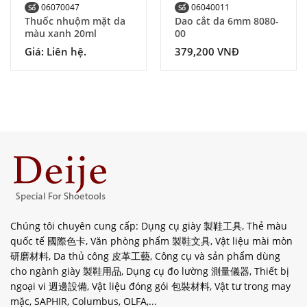
06070047
06040011
Số
Số
Thuốc nhuộm mặt da
Dao cắt da 6mm 8080-
màu xanh 20ml
00
Giá: Liên hệ.
379,200
VNĐ
Chúng tôi chuyên cung cấp: Dụng cụ giày 製鞋工具, Thẻ màu
quốc tế 國際色卡, Văn phòng phẩm 製鞋文具, Vật liệu mài mòn
研磨材料, Da thủ công 皮革工藝, Công cụ và sản phẩm dùng
cho ngành giày 製鞋用品, Dụng cụ đo lường 測量儀器, Thiết bị
ngoại vi 週邊設備, Vật liệu đóng gói 包裝材料, Vật tư trong may
mặc, SAPHIR, Columbus, OLFA,...