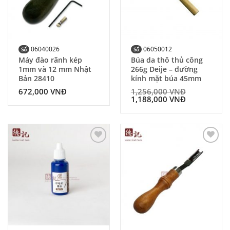
06040026
06050012
Số
Số
Máy đào rãnh kép
Búa da thô thủ công
1mm và 12 mm Nhật
266g Deije – đường
Bản 28410
kính mặt búa 45mm
672,000
VNĐ
1,256,000
VNĐ
1,188,000
VNĐ
Add to
Add to
Wishlist
Wishlist