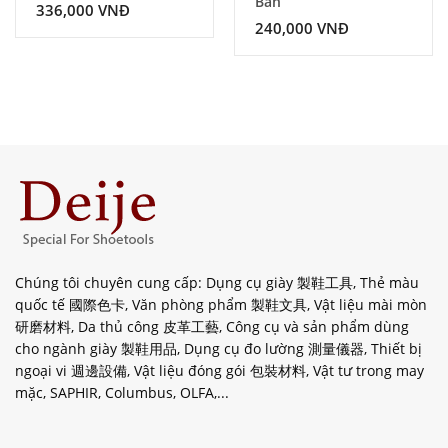
Bản
336,000
VNĐ
240,000
VNĐ
Chúng tôi chuyên cung cấp: Dụng cụ giày 製鞋工具, Thẻ màu
quốc tế 國際色卡, Văn phòng phẩm 製鞋文具, Vật liệu mài mòn
研磨材料, Da thủ công 皮革工藝, Công cụ và sản phẩm dùng
cho ngành giày 製鞋用品, Dụng cụ đo lường 測量儀器, Thiết bị
ngoại vi 週邊設備, Vật liệu đóng gói 包裝材料, Vật tư trong may
mặc, SAPHIR, Columbus, OLFA,...