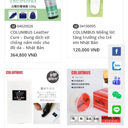
04020026
04100095
Số
Số
COLUMBUS Leather
COLUMBUS Miếng lót
Cure – Dung dịch xịt
tăng trưởng cho trẻ
chống nấm mốc cho
em Nhật Bản
đồ da – Nhật Bản
120,000
VNĐ
364,800
VNĐ
Add to
Add to
Wishlist
Wishlist