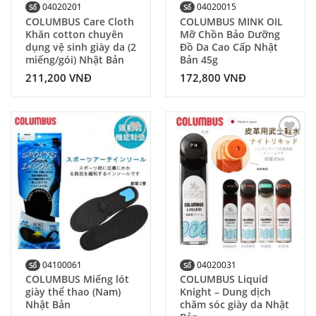
04020201
04020015
Số
Số
COLUMBUS Care Cloth
COLUMBUS MINK OIL
Khăn cotton chuyên
Mỡ Chồn Bảo Dưỡng
dụng vệ sinh giày da (2
Đồ Da Cao Cấp Nhật
miếng/gói) Nhật Bản
Bản 45g
211,200
VNĐ
172,800
VNĐ
Add to
Add to
Wishlist
Wishlist
04100061
04020031
Số
Số
COLUMBUS Miếng lót
COLUMBUS Liquid
giày thể thao (Nam)
Knight – Dung dịch
Nhật Bản
chăm sóc giày da Nhật