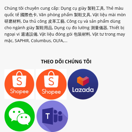
Chúng tôi chuyên cung cấp: Dụng cụ giày 製鞋工具, Thẻ màu
quốc tế 國際色卡, Văn phòng phẩm 製鞋文具, Vật liệu mài mòn
研磨材料, Da thủ công 皮革工藝, Công cụ và sản phẩm dùng
cho ngành giày 製鞋用品, Dụng cụ đo lường 測量儀器, Thiết bị
ngoại vi 週邊設備, Vật liệu đóng gói 包裝材料, Vật tư trong may
mặc, SAPHIR, Columbus, OLFA,...
THEO DÕI CHÚNG TÔI