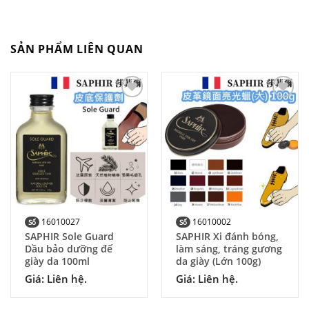
SẢN PHẨM LIÊN QUAN
Add to
Add to
Wishlist
Wishlist
16010027
16010002
Số
Số
SAPHIR Sole Guard
SAPHIR Xi đánh bóng,
Dầu bảo dưỡng đế
làm sáng, tráng gương
giày da 100ml
da giày (Lớn 100g)
Giá: Liên hệ.
Giá: Liên hệ.