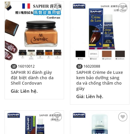
Add to
Add to
Wishlist
Wishlist
16010012
16020088
Số
Số
SAPHIR Xi đánh giày
SAPHIR Crème de Luxe
đặt biệt dành cho da
kem bảo dưỡng sáng
Shell Cordovan
da và chống thấm cho
giày
Giá: Liên hệ.
Giá: Liên hệ.
Add to
Add to
Wishlist
Wishlist