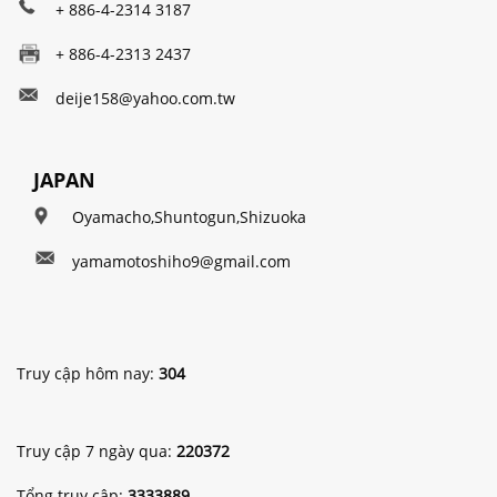
+ 886-4-2314 3187
+ 886-4-2313 2437
deije158@yahoo.com.tw
JAPAN
Oyamacho,Shuntogun,Shizuoka
yamamotoshiho9@gmail.com
Truy cập hôm nay:
304
Truy cập 7 ngày qua:
220372
Tổng truy cập:
3333889