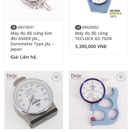
09010031
09020002
Số
Số
Máy đo độ cứng kim
Máy đo độ cứng
đôi ASKER JAL,
TECLOCK GS-702N
Durometer Type JAL –
5,380,000
VNĐ
Japan
Giá: Liên hệ.
Add to
Add to
Wishlist
Wishlist