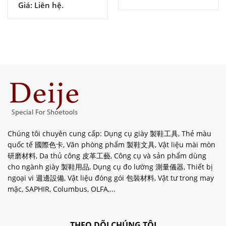
Giá: Liên hệ.
Chúng tôi chuyên cung cấp: Dụng cụ giày 製鞋工具, Thẻ màu
quốc tế 國際色卡, Văn phòng phẩm 製鞋文具, Vật liệu mài mòn
研磨材料, Da thủ công 皮革工藝, Công cụ và sản phẩm dùng
cho ngành giày 製鞋用品, Dụng cụ đo lường 測量儀器, Thiết bị
ngoại vi 週邊設備, Vật liệu đóng gói 包裝材料, Vật tư trong may
mặc, SAPHIR, Columbus, OLFA,...
THEO DÕI CHÚNG TÔI