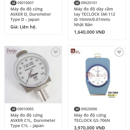
09010007
09020101
Số
Số
Máy đo độ cứng
Máy đo độ dày cầm
ASKER D, Durometer
tay TECLOCK SM-112
Type D – Japan
(0-10mm/0.01mm)-
Nhật Bản
Giá: Liên hệ.
1,640,000
VNĐ
Add to
Add to
Wishlist
Wishlist
09010005
09020006
Số
Số
Máy đo độ cứng
Máy đo độ cứng
ASKER C1L, Durometer
TECLOCK GS-706N
Type C1L – Japan
3,970,000
VNĐ