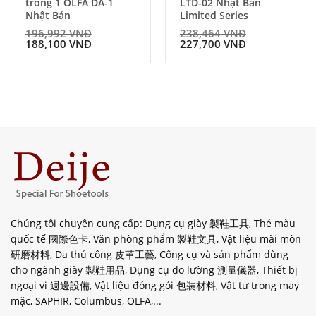
trong 1 OLFA DA-1
LTD-02 Nhật Bản
Nhật Bản
Limited Series
196,992
VNĐ
238,464
VNĐ
188,100
VNĐ
227,700
VNĐ
Chúng tôi chuyên cung cấp: Dụng cụ giày 製鞋工具, Thẻ màu
quốc tế 國際色卡, Văn phòng phẩm 製鞋文具, Vật liệu mài mòn
研磨材料, Da thủ công 皮革工藝, Công cụ và sản phẩm dùng
cho ngành giày 製鞋用品, Dụng cụ đo lường 測量儀器, Thiết bị
ngoại vi 週邊設備, Vật liệu đóng gói 包裝材料, Vật tư trong may
mặc, SAPHIR, Columbus, OLFA,...