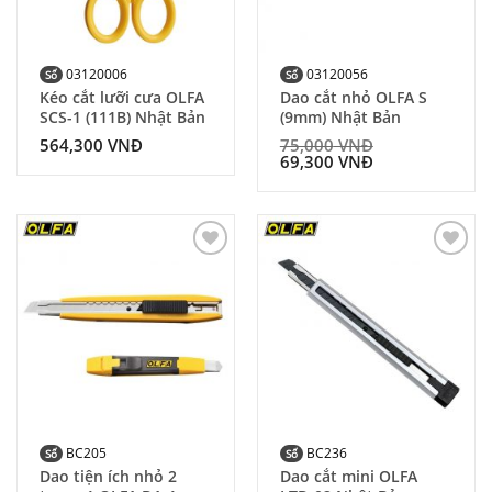
03120006
03120056
Số
Số
Kéo cắt lưỡi cưa OLFA
Dao cắt nhỏ OLFA S
SCS-1 (111B) Nhật Bản
(9mm) Nhật Bản
564,300
VNĐ
75,000
VNĐ
69,300
VNĐ
Add to
Add to
Wishlist
Wishlist
BC205
BC236
Số
Số
Dao tiện ích nhỏ 2
Dao cắt mini OLFA