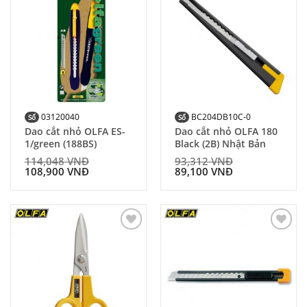
Add to
Add to
Wishlist
Wishlist
03120040
BC204DB10C-0
Số
Số
Dao cắt nhỏ OLFA ES-
Dao cắt nhỏ OLFA 180
1/green (188BS)
Black (2B) Nhật Bản
114,048
VNĐ
93,312
VNĐ
108,900
VNĐ
89,100
VNĐ
Add to
Add to
Wishlist
Wishlist