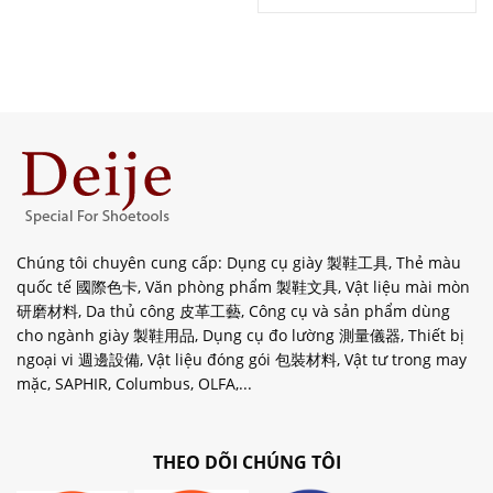
Chúng tôi chuyên cung cấp: Dụng cụ giày 製鞋工具, Thẻ màu
quốc tế 國際色卡, Văn phòng phẩm 製鞋文具, Vật liệu mài mòn
研磨材料, Da thủ công 皮革工藝, Công cụ và sản phẩm dùng
cho ngành giày 製鞋用品, Dụng cụ đo lường 測量儀器, Thiết bị
ngoại vi 週邊設備, Vật liệu đóng gói 包裝材料, Vật tư trong may
mặc, SAPHIR, Columbus, OLFA,...
THEO DÕI CHÚNG TÔI