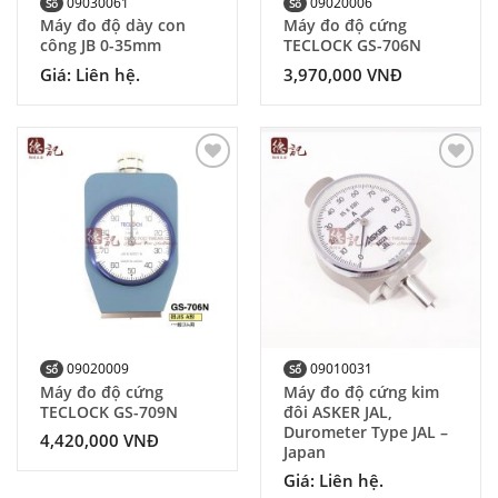
09030061
09020006
Số
Số
Máy đo độ dày con
Máy đo độ cứng
công JB 0-35mm
TECLOCK GS-706N
Giá: Liên hệ.
3,970,000
VNĐ
Add to
Add to
Wishlist
Wishlist
09020009
09010031
Số
Số
Máy đo độ cứng
Máy đo độ cứng kim
TECLOCK GS-709N
đôi ASKER JAL,
Durometer Type JAL –
4,420,000
VNĐ
Japan
Giá: Liên hệ.