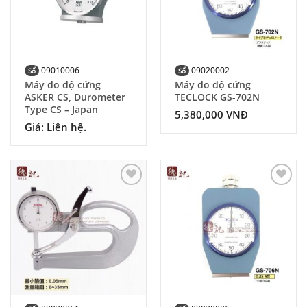
09010006
09020002
Số
Số
Máy đo độ cứng
Máy đo độ cứng
ASKER CS, Durometer
TECLOCK GS-702N
Type CS – Japan
5,380,000
VNĐ
Giá: Liên hệ.
Add to
Add to
Wishlist
Wishlist