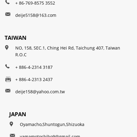
+ 86-769-8575 3552
deije5158@163.com
TAIWAN
NO, 158, SEC.1, Ching Hei Rd, Taichung 407, Taiwan
R.O.C
+ 886-4-2314 3187
+ 886-4-2313 2437
deije158@yahoo.com.tw
JAPAN
Oyamacho,Shuntogun,Shizuoka
yamamotoshiho9@gmail.com