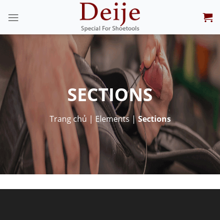
Skip
to
content
SECTIONS
Trang chủ
|
Elements
|
Sections